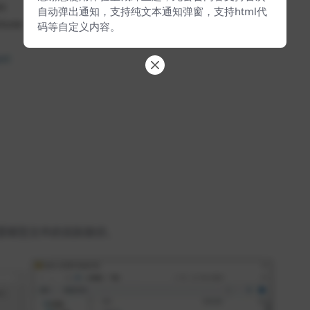
自动弹出通知，支持纯文本通知弹窗，支持html代
码等自定义内容。
置模型文件的实际路径。