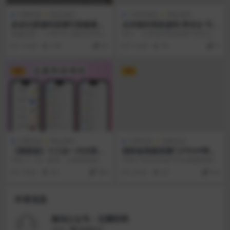
付费资源
网站源码
小程序源码
网站源码
多多社群源码亲测可搭建最新
生存签到系统源码 带后台 可
修复版
设置短信邮件配置
搭建说明：​ • PHP5.6 伪静态thinkp
简介： 生存签到系统源码 带后台
hp​ • 上传源码导入数据库...
可设置短信邮件配置 图片： 主题授
1 年前
146
66
7 月前
40
0
权提示：请在...
VIP
VIP
付费资源
网站源码
付费资源
免费资源
【最新版】十三合一代付商城
国际版视频直播门户PHP网站
系统新版源码模板 全开源无加
源码开心版（电视节目、电
对比十一合一版本，主要是把携程
Video Streaming Portal视频直播门
密
影、体育、视频流、电视直
和滴滴二个新模板加进来的，其他
户PHP网站源码 (电视节...
1 年前
95
580
2 年前
47
9.9
播）
的无变动 全新十三合...
作者信息
微信公众号：宝藏郎网