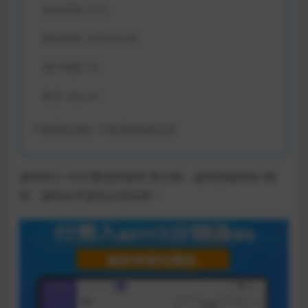
包含资源:
(1个)
最近更新:
2025-04-26
累计销量:
65
格式:
zip/rar
下载遇到问题？可联系客服或反馈
源码简介 H5付费进群源码 带分销，虚拟货物系统+教
程，源码全开源无任何加密！