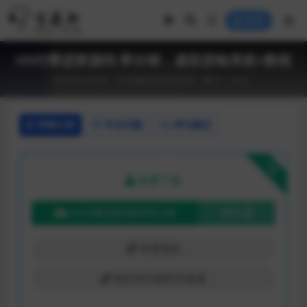
登录
H5付费进群源码 带分销，虚拟货物系统+教程
2025-04-26
免费资源
网站源码
91
0
详情介绍
常见问题
评论建议
下载
免费下载
H5付费进群源码带分销
密码
查看预览
购买有问题联系客服