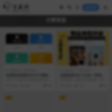
登录
付费资源
VIP
付费资源
网站源码
付费资源
网站源码
全新防封美团代付16个模板防
全新美团代付十五合一带海报
封带海报版本支持易支付无需
版本支持易支付
全新16个模板代付商城系统源码，
环境配置 ↓ 服务器环境配置：Debi
公众号回调
全开源无加密可二开支持自定义头
an/Ubuntu（阿里云系统：Aliba...
6 月前
452
200
8 月前
119
99
像，支持自定义昵称...
VIP
VIP