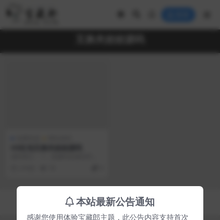
登录
互换夹娃娃源码
免费资源
网站源码
H5红包互换夹娃娃源码
源码简介： 1、搭建时的测试环
境：phpstudy+apache+php5.3....
2 年前
76
0
Copyright © 2023
宝藏郎
- All rights reserved
本站最新公告通知
京ICP备0000000号-1
京公网安备 00000000
感谢您使用体验宝藏郎主题，此公告内容支持首次