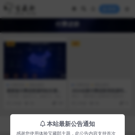
登录
付费进群
VIP
VIP
付费资源
网站源码
付费资源
网站源码
最新版付费进群源码站长测试
2024全新付费进群系统源码
过包可用！
带定位完整版 附教程
【环境】 nginx1.2、php7.2、mys
简介： 看到别人发那些不是挂羊头
q5.6 【步骤】 第一步:上传...
卖狗肉，要么就是发的缺少文件引
2 年前
58
199
2 年前
96
70
流的。恶心的一P ...
Copyright © 2023
宝藏郎
- All rights reserved
本站最新公告通知
京ICP备0000000号-1
京公网安备 00000000
感谢您使用体验宝藏郎主题，此公告内容支持首次