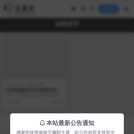
登录
加密货币
免费资源
网站源码
区块链虚拟币代币销售拍卖平
台,加密货币全方位数字资产交
前言： 区块链虚拟币代币销售拍卖
易平台
平台,加密货币全方位数字资产交易
2 年前
299
平台 区块链虚拟...
Copyright © 2023
宝藏郎
- All rights reserved
本站最新公告通知
京ICP备0000000号-1
京公网安备 00000000
感谢您使用体验宝藏郎主题，此公告内容支持首次