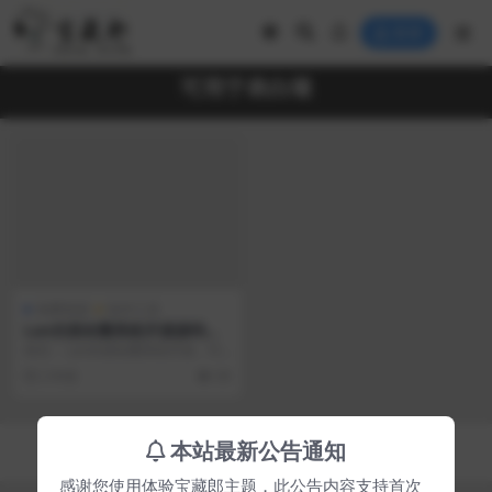
登录
可用于表白墙
免费资源
软件工具
Lan仿朋友圈系统开源源码，
可用于表白墙等微商相册，商
前言： Lan仿朋友圈系统开源，可
品图册等
用于表白墙等微商相册，商品图册
2 年前
39
等 Lan仿朋友...
Copyright © 2023
宝藏郎
- All rights reserved
本站最新公告通知
京ICP备0000000号-1
京公网安备 00000000
感谢您使用体验宝藏郎主题，此公告内容支持首次