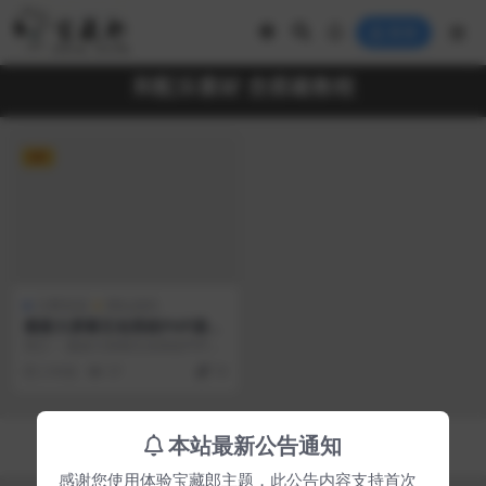
登录
和配乐素材 含搭建教程
VIP
付费资源
网站源码
最新大屏幕互动系统PHP源码
附动态背景图和配乐素材 含搭
简介： 最新大屏幕互动系统PHP源
建教程
码 附动态背景图和配乐素材 含搭建
2 年前
57
70
教程 测试环...
Copyright © 2023
宝藏郎
- All rights reserved
本站最新公告通知
京ICP备0000000号-1
京公网安备 00000000
感谢您使用体验宝藏郎主题，此公告内容支持首次