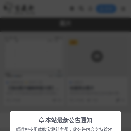
登录
图片
VIP
免费资源
软件工具
AI图片
【顶尖图片编辑神器大赏】最
动漫美女图片
适合电脑用户的多功能图像处
前言 今天推荐的这款图片压缩软件
高清无水印版本请点击右侧付费购
理软件推荐榜
名叫：PicSizer，是一款只有648K
买，本人所上传的所有图片均为本
2 年前
54
2 年前
102
10
的非常...
人制作 以下图片均为...
Copyright © 2023
宝藏郎
- All rights reserved
本站最新公告通知
京ICP备0000000号-1
京公网安备 00000000
感谢您使用体验宝藏郎主题，此公告内容支持首次