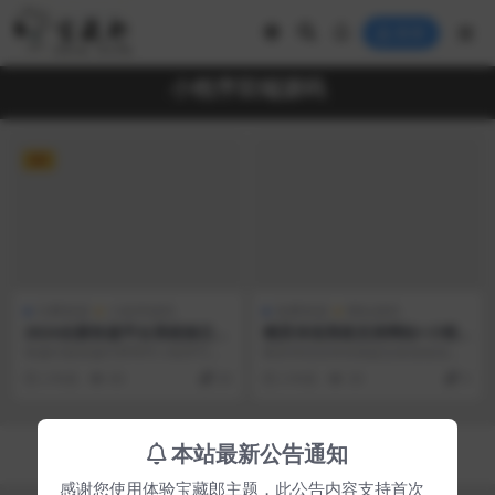
登录
小程序双端源码
VIP
付费资源
小程序源码
免费资源
网站源码
2024全新快递平台系统独立版
精灵传信系统支持网站+小程
小程序源码|带cps推广营销流
序双端源码
快递代发快递代寄寄件小程序可以
精灵传信支持在线提交发送短信，
量主+前端
对接易达云洋一级总代 快递小程
查看回复短信，在线购买额度，自
2 年前
60
20
2 年前
30
0
序，接入云洋/易达物...
定义对接易支付，设置...
Copyright © 2023
宝藏郎
- All rights reserved
本站最新公告通知
京ICP备0000000号-1
京公网安备 00000000
感谢您使用体验宝藏郎主题，此公告内容支持首次