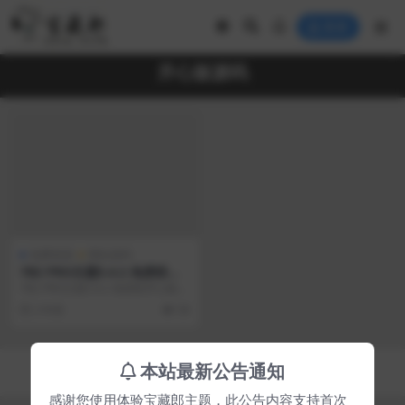
登录
开心版源码
免费资源
网站源码
7B2 PRO主题5.4.2 免授权开
心版源码 | WordPress主题
7B2 PRO主题5.4.2 免授权开心版源
码 | WordPress主题 （复...
2 年前
58
Copyright © 2023
宝藏郎
- All rights reserved
本站最新公告通知
京ICP备0000000号-1
京公网安备 00000000
感谢您使用体验宝藏郎主题，此公告内容支持首次