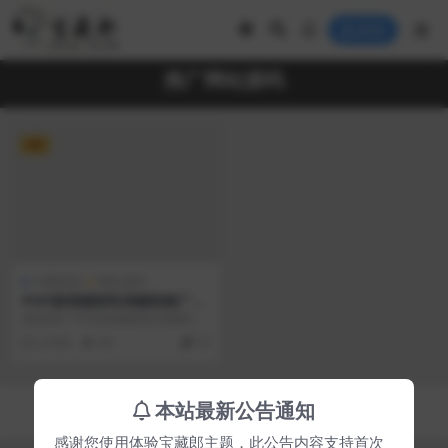
登录
推广网站源码
VIP
付费资源
网站源码
PHP游戏辅助吃鸡辅助推广网
站源码
源码简介 PHP游戏辅助吃鸡辅助推
广网站源码，大气吃鸡辅助推广源
2 年前
56
70
码，穿越火线，绝...
Copyright © 2023
宝藏郎
- All rights reserved
本站最新公告通知
京ICP备0000000号-1
京公网安备 00000000
感谢您使用体验宝藏郎主题，此公告内容支持首次