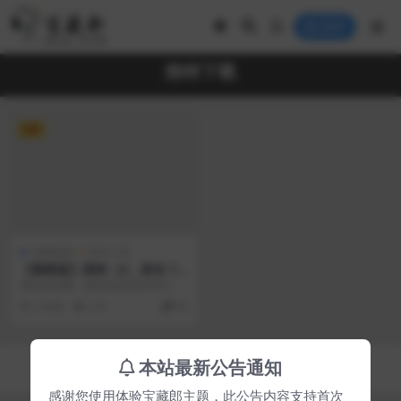
登录
推特下载
VIP
付费资源
软件工具
【最新版】推特（X，原名 Tw
itter）v10.27.0 修改版+v10.
周所众知啊，推特也就是twitter的
16.0 官方原版安装包 马斯克
图标已经从蓝色小鸟变成了X，这是
2 年前
210
50
收购的社交媒体下载
一款在国外...
Copyright © 2023
宝藏郎
- All rights reserved
本站最新公告通知
京ICP备0000000号-1
京公网安备 00000000
感谢您使用体验宝藏郎主题，此公告内容支持首次