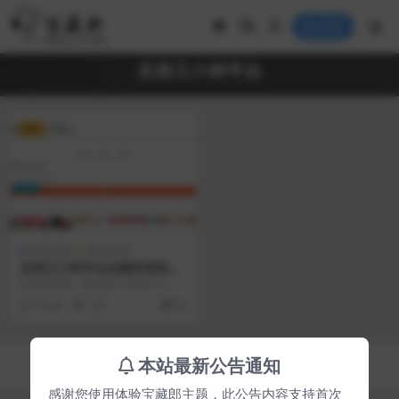
登录
支持几十种平台
VIP
免费资源
网站源码
支持几十种平台全新抖音快手
小红书去水印源码
去水印源码 源码简介 支持几十种
平台全新抖音快手小红书去水印源
2 年前
228
90
码 ...
Copyright © 2023
宝藏郎
- All rights reserved
本站最新公告通知
京ICP备0000000号-1
京公网安备 00000000
感谢您使用体验宝藏郎主题，此公告内容支持首次