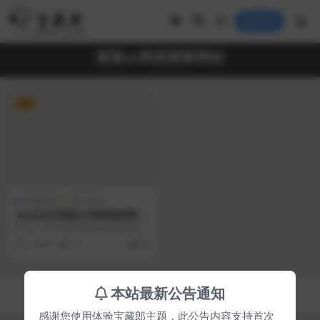
登录
新版ui周易测算网站
VIP
付费资源
网站源码
2024龙年新版ui周易测算网站
H5源码/在线起名网站源码/运
简介： 2024龙年新版ui周易测算网
势测算网站系统源码
站H5源码/在线起名网站源码/运势
2 年前
33
30
测算网站...
Copyright © 2023
宝藏郎
- All rights reserved
本站最新公告通知
京ICP备0000000号-1
京公网安备 00000000
感谢您使用体验宝藏郎主题，此公告内容支持首次