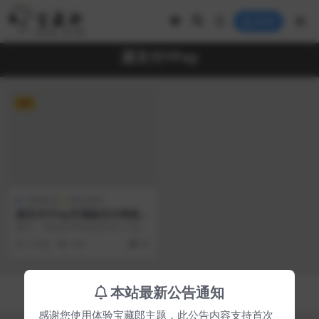
登录
源支付YPay
VIP
付费资源
网站源码
源支付YPay开源版支付系统源
码V1.1.4
简介： 源支付YPay是专为个人站长
打造的聚合免签系统，拥有卓越的
2 年前
103
20
性能和丰富的功...
Copyright © 2023
宝藏郎
- All rights reserved
本站最新公告通知
京ICP备0000000号-1
京公网安备 00000000
感谢您使用体验宝藏郎主题，此公告内容支持首次