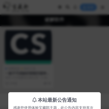
登录
破解软件
免费资源
软件工具
一款不可或缺的智能扫描神
器，让移动办公更轻松便捷
前言 ​今天我要和大家分享一个免费
好用的手机编辑文档的软件，非常
2 年前
90
好用已经修改过里...
Copyright © 2023
宝藏郎
- All rights reserved
本站最新公告通知
京ICP备0000000号-1
京公网安备 00000000
感谢您使用体验宝藏郎主题，此公告内容支持首次