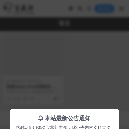
登录
签名
免费资源
软件工具
苹果Vision Pro开售即空，最
新苹果破解签名带你起飞！
苹果Vision Pro，昨晚正式开售！
晚上9点，才开售5分钟，服务器就
2 年前
194
0
被挤爆...
Copyright © 2023
宝藏郎
- All rights reserved
本站最新公告通知
京ICP备0000000号-1
京公网安备 00000000
感谢您使用体验宝藏郎主题，此公告内容支持首次