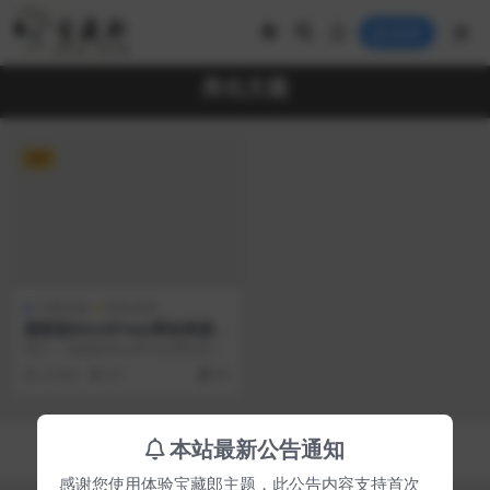
登录
美化主题
VIP
付费资源
网站源码
最新版WordPress网创资源美
化主题整站源码
简介： 最新版WordPress网创资源
美化主题整站源码 图片：
2 年前
55
80
Copyright © 2023
宝藏郎
- All rights reserved
本站最新公告通知
京ICP备0000000号-1
京公网安备 00000000
感谢您使用体验宝藏郎主题，此公告内容支持首次