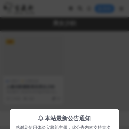
登录
美女少妇
VIP
AI图片
付费资源
人像光影摄影真实美女少妇
高清图片 高清无水印版本请点击右
侧付费购买，本人所上传的所有图
2 年前
442
20
片均为本人制作 以...
Copyright © 2023
宝藏郎
- All rights reserved
本站最新公告通知
京ICP备0000000号-1
京公网安备 00000000
感谢您使用体验宝藏郎主题，此公告内容支持首次