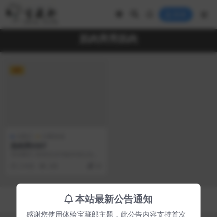
登录
肌肉男秀肌肉
VIP
AI图片
付费资源
肌肉男0307
高清图片 高清无水印版本请点击右
侧付费购买，本人所上传的所有图
2 年前
248
20
片均为本人制作 以...
Copyright © 2023
宝藏郎
- All rights reserved
本站最新公告通知
京ICP备0000000号-1
京公网安备 00000000
感谢您使用体验宝藏郎主题，此公告内容支持首次