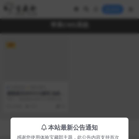
登录
苹果CMS系统
VIP
付费资源
网站源码
最新麻豆MDYS14源码 油条视
频 苹果CMS系统 附搭建教程
简介： 最新麻豆MDYS14源码 油条
视频 苹果CMS系统 附搭建教程 基
2 年前
512
70
本介绍...
Copyright © 2023
宝藏郎
- All rights reserved
本站最新公告通知
京ICP备0000000号-1
京公网安备 00000000
感谢您使用体验宝藏郎主题，此公告内容支持首次