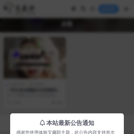
登录
谷歌
免费资源
插件模块
一劳永逸免翻解决谷歌翻译不
能使用问题！
前言 想要解决Chrome浏览器中谷
歌翻译被屏蔽的问题？不想再反复
2 年前
208
折腾了吗？ 添...
Copyright © 2023
宝藏郎
- All rights reserved
本站最新公告通知
京ICP备0000000号-1
京公网安备 00000000
感谢您使用体验宝藏郎主题，此公告内容支持首次