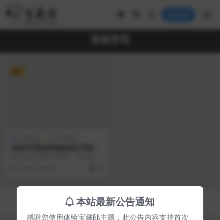
登录
资源变现
VIP
付费资源
小程序源码
直接可用版梦想贩卖机升级版
变现宝知识付费小程序独立版
本站资源均来自互联网，仅供研究
修复版直接可用
学习，禁止违法使用和商用，产生
2 年前
269
28
法律纠纷本站概不负责...
Copyright © 2023
宝藏郎
- All rights reserved
本站最新公告通知
京ICP备0000000号-1
京公网安备 00000000
感谢您使用体验宝藏郎主题，此公告内容支持首次