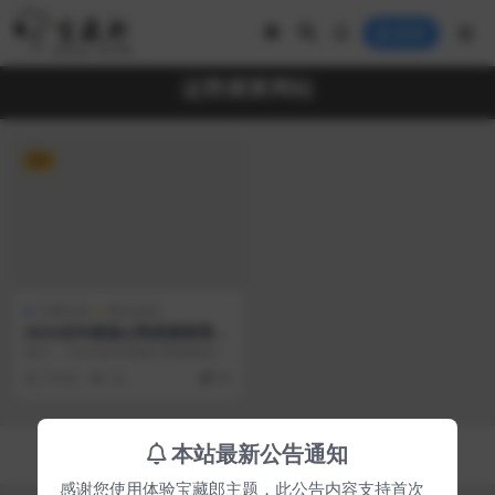
登录
运势测算网站
VIP
付费资源
网站源码
2024龙年新版ui周易测算网站
H5源码/在线起名网站源码/运
简介： 2024龙年新版ui周易测算网
势测算网站系统源码
站H5源码/在线起名网站源码/运势
2 年前
33
30
测算网站...
Copyright © 2023
宝藏郎
- All rights reserved
本站最新公告通知
京ICP备0000000号-1
京公网安备 00000000
感谢您使用体验宝藏郎主题，此公告内容支持首次