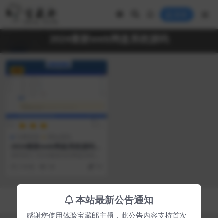
登录
2024最新web网盘系统源码
VIP
付费资源
网站源码
2024最新web网盘系统源码一
键安装版源码分享
源码简介 2024最新web网盘系统源
码一键安装版源码分享。 运行环
2 年前
58
70
境：PHP7...
Copyright © 2023
宝藏郎
- All rights reserved
本站最新公告通知
京ICP备0000000号-1
京公网安备 00000000
感谢您使用体验宝藏郎主题，此公告内容支持首次