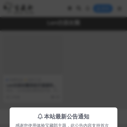
登录
Lan仿朋友圈
免费资源
软件工具
Lan仿朋友圈系统开源源码，
可用于表白墙等微商相册，商
前言： Lan仿朋友圈系统开源，可
品图册等
用于表白墙等微商相册，商品图册
2 年前
39
等 Lan仿朋友...
Copyright © 2023
宝藏郎
- All rights reserved
本站最新公告通知
京ICP备0000000号-1
京公网安备 00000000
感谢您使用体验宝藏郎主题，此公告内容支持首次