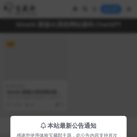
登录
NineAi 新版AI系统网站源码 ChatGPT
VIP
网站源码
NineAi 新版AI系统网站源码
ChatGPT
Nine AI.ChatGPT是基于ChatGPT
开发的一个人工智能技术驱动的
2 年前
40
70
自...
Copyright © 2023
宝藏郎
- All rights reserved
本站最新公告通知
京ICP备0000000号-1
京公网安备 00000000
感谢您使用体验宝藏郎主题，此公告内容支持首次