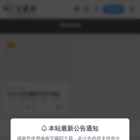
登录
NineAi
VIP
网站源码
Miaoo朋友圈程序全开源版源
码
前台一键发布图文，视频，音乐。
发布内容支持定位或自定义位置信
2 年前
140
70
息。支持将发布内容设...
Copyright © 2023
宝藏郎
- All rights reserved
本站最新公告通知
京ICP备0000000号-1
京公网安备 00000000
感谢您使用体验宝藏郎主题，此公告内容支持首次