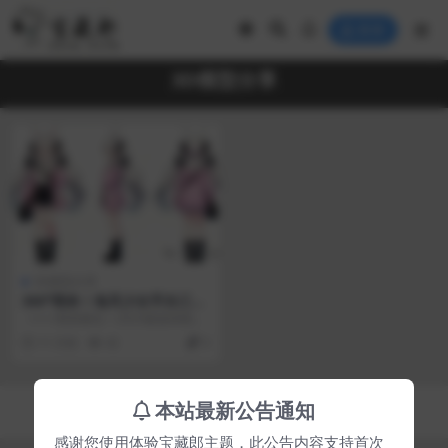
登录
3D模型分享
3D模型分享
360°萌杀！兔耳少女手办三大
角度细节曝光超可爱兔儿女孩
>>>>萌系暴击！2025最值得期待
3D手办模型设计大揭秘
的二次元手办登场...
11 月前
42
0
Copyright © 2023
宝藏郎
- All rights reserved
本站最新公告通知
京ICP备0000000号-1
京公网安备 00000000
感谢您使用体验宝藏郎主题，此公告内容支持首次