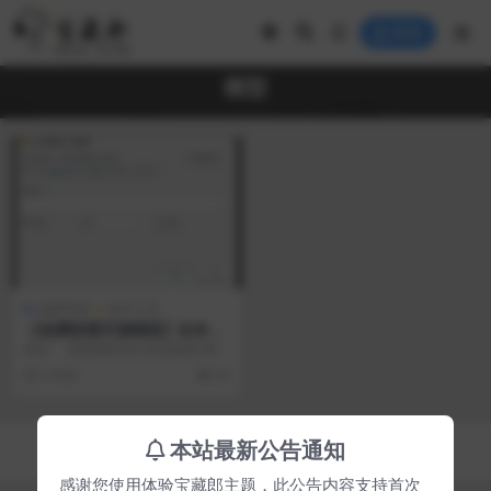
登录
模型
免费资源
软件工具
【免费部署开源模型】在本地
效能超群，直面挑战付费产
前言 渴望拥有强大且高级的“神
品，实现降维打击！
器”吗？尽管我们未必精通其背后的
2 年前
43
复杂原理，...
Copyright © 2023
宝藏郎
- All rights reserved
本站最新公告通知
京ICP备0000000号-1
京公网安备 00000000
感谢您使用体验宝藏郎主题，此公告内容支持首次