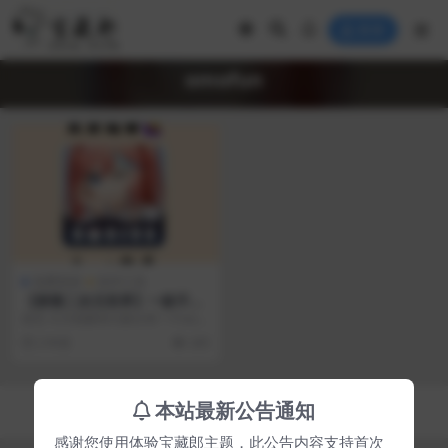
登录
omofun
免费资源
软件工具
【探索二次元世界】一款不容
错过的优质动漫APP推荐
前言 今天我要和大家分享一个ios和
安卓都可以用的小众追日漫软件
2 年前
245
——omofun...
Copyright © 2023
宝藏郎
- All rights reserved
本站最新公告通知
京ICP备0000000号-1
京公网安备 00000000
感谢您使用体验宝藏郎主题，此公告内容支持首次